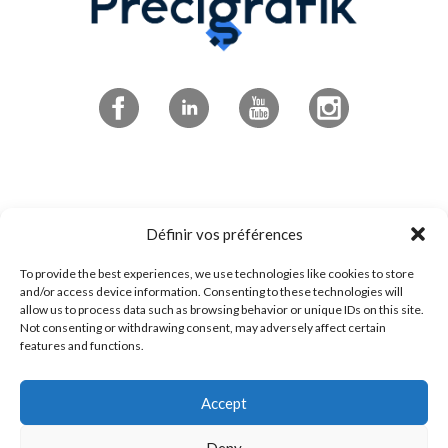
Abonnez-vous à l'infolettre
Définir vos préférences
To provide the best experiences, we use technologies like cookies to store
4545 boulevard de Portland
and/or access device information. Consenting to these technologies will
allow us to process data such as browsing behavior or unique IDs on this site.
Sherbrooke, QC
Not consenting or withdrawing consent, may adversely affect certain
features and functions.
J1L 0J1
Accept
1 800 294-0233
Contactez-nous!
Deny