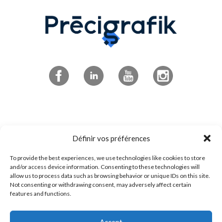
Abonnez-vous à l'infolettre
Définir vos préférences
To provide the best experiences, we use technologies like cookies to store
4545 boulevard de Portland
and/or access device information. Consenting to these technologies will
allow us to process data such as browsing behavior or unique IDs on this site.
Sherbrooke, QC
Not consenting or withdrawing consent, may adversely affect certain
J1L 0J1
features and functions.
Accept