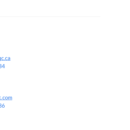
qc.ca
34
k.com
36