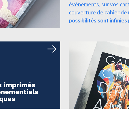
événements
, sur vos
car
couverture de
cahier de 
possibilités sont infinie
s imprimés
énementiels
iques