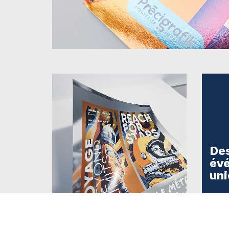
De
év
un