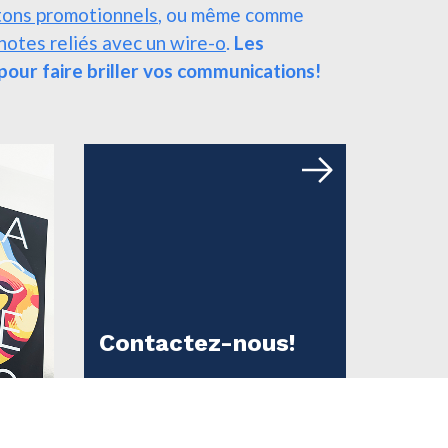
tons promotionnels
, ou même comme
notes reliés avec un wire-o
.
Les
s pour faire briller vos communications!
Contactez-nous!