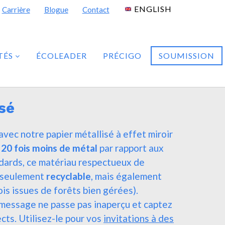
ENGLISH
Carrière
Blogue
Contact
TÉS
ÉCOLEADER
PRÉCIGO
SOUMISSION
sé
avec notre papier métallisé à effet miroir
c
20 fois moins de métal
par rapport aux
ndards, ce matériau respectueux de
n seulement
recyclable
, mais également
ois issues de forêts bien gérées).
message ne passe pas inaperçu et captez
cts. Utilisez-le pour vos
invitations à des