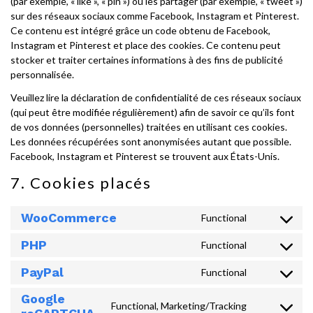
(par exemple, « like », « pin ») ou les partager (par exemple, « tweet »)
sur des réseaux sociaux comme Facebook, Instagram et Pinterest.
Ce contenu est intégré grâce un code obtenu de Facebook,
Instagram et Pinterest et place des cookies. Ce contenu peut
stocker et traiter certaines informations à des fins de publicité
personnalisée.
Veuillez lire la déclaration de confidentialité de ces réseaux sociaux
(qui peut être modifiée régulièrement) afin de savoir ce qu’ils font
de vos données (personnelles) traitées en utilisant ces cookies.
Les données récupérées sont anonymisées autant que possible.
Facebook, Instagram et Pinterest se trouvent aux États-Unis.
7. Cookies placés
WooCommerce
Functional
Consent
to
PHP
Functional
Consent
service
to
woocommer
PayPal
Functional
Consent
service
to
php
Google
Functional, Marketing/Tracking
service
Consent