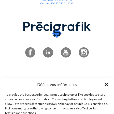
Certifié ISO/IEC 27001:2013
Abonnez-vous à l'infolettre
Définir vos préférences
To provide the best experiences, we use technologies like cookies to store
4545 boulevard de Portland
and/or access device information. Consenting to these technologies will
allow us to process data such as browsing behavior or unique IDs on this site.
Sherbrooke, QC
Not consenting or withdrawing consent, may adversely affect certain
features and functions.
J1L 0J1