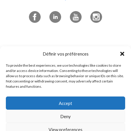
Abonnez-vous à l'infolettre
Définir vos préférences
To provide the best experiences, we use technologies like cookies to store
4545 boulevard de Portland
and/or access device information. Consenting to these technologies will
allow us to process data such as browsing behavior or unique IDs on this site.
Sherbrooke, QC
Not consenting or withdrawing consent, may adversely affect certain
J1L 0J1
features and functions.
Accept
1 800 294-0233
Contactez-nous!
Deny
View preferences