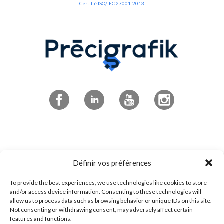
Certifié ISO/IEC 27001:2013
Abonnez-vous à l'infolettre
Définir vos préférences
To provide the best experiences, we use technologies like cookies to store
4545 boulevard de Portland
and/or access device information. Consenting to these technologies will
allow us to process data such as browsing behavior or unique IDs on this site.
Sherbrooke, QC
Not consenting or withdrawing consent, may adversely affect certain
J1L 0J1
features and functions.