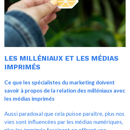
LES MILLÉNIAUX ET LES MÉDIAS
IMPRIMÉS
Ce que les spécialistes du marketing doivent
savoir à propos de la relation des milléniaux avec
les médias imprimés
Aussi paradoxal que cela puisse paraître, plus nos
vies sont influencées par les médias numériques,
plus les imprimés fascinent en offrant une