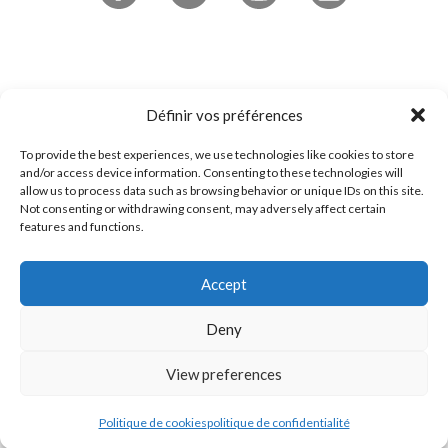
Abonnez-vous à l'infolettre
Définir vos préférences
To provide the best experiences, we use technologies like cookies to store
4545 boulevard de Portland
and/or access device information. Consenting to these technologies will
allow us to process data such as browsing behavior or unique IDs on this site.
Sherbrooke, QC
Not consenting or withdrawing consent, may adversely affect certain
J1L 0J1
features and functions.
Accept
1 800 294-0233
Contactez-nous!
Deny
View preferences
Politique de cookies
politique de confidentialité