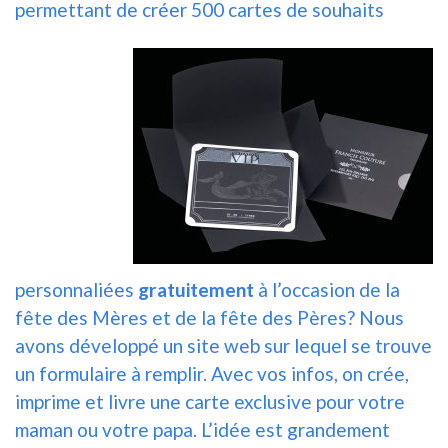
permettant de créer 500 cartes de souhaits
personnaliées
gratuitement
à l’occasion de la
fête des Mères et de la fête des Pères? Nous
avons développé un site web sur lequel se trouve
un formulaire à remplir. Avec vos infos, on crée,
imprime et livre une carte exclusive pour votre
maman ou votre papa. L’idée est grandement