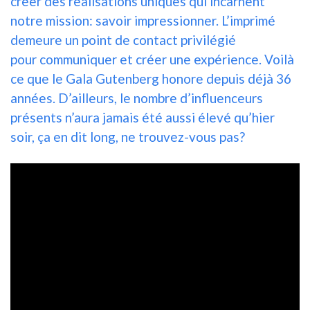
créer des réalisations uniques qui incarnent
notre mission: savoir impressionner. L’imprimé
demeure un point de contact privilégié
pour communiquer et créer une expérience. Voilà
ce que le Gala Gutenberg honore depuis déjà 36
années. D’ailleurs, le nombre d’influenceurs
présents n’aura jamais été aussi élevé qu’hier
soir, ça en dit long, ne trouvez-vous pas?