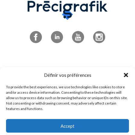
Abonnez-vous à l'infolettre
Définir vos préférences
To provide the best experiences, we use technologies like cookies to store
4545 boulevard de Portland
and/or access device information. Consenting to these technologies will
allow us to process data such as browsing behavior or unique IDs on this site.
Sherbrooke, QC
Not consenting or withdrawing consent, may adversely affect certain
features and functions.
J1L 0J1
Accept
1 800 294-0233