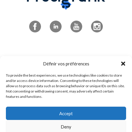
Abonnez-vous à l'infolettre
Définir vos préférences
To provide the best experiences, we use technologies like cookies to store
4545 boulevard de Portland
and/or access device information. Consenting to these technologies will
allow us to process data such as browsing behavior or unique IDs on this site.
Sherbrooke, QC
Not consenting or withdrawing consent, may adversely affect certain
features and functions.
J1L 0J1
Accept
1 800 294-0233
Contactez-nous!
Deny