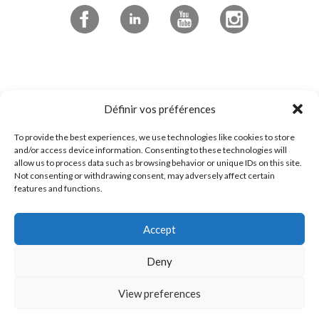
Abonnez-vous à l'infolettre
Définir vos préférences
To provide the best experiences, we use technologies like cookies to store
4545 boulevard de Portland
and/or access device information. Consenting to these technologies will
allow us to process data such as browsing behavior or unique IDs on this site.
Sherbrooke, QC
Not consenting or withdrawing consent, may adversely affect certain
features and functions.
J1L 0J1
Accept
1 800 294-0233
Contactez-nous!
Deny
View preferences