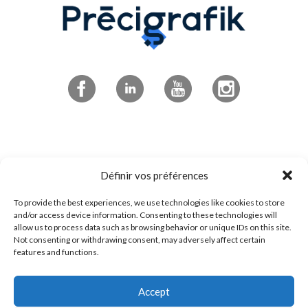
Abonnez-vous à l'infolettre
Définir vos préférences
To provide the best experiences, we use technologies like cookies to store
4545 boulevard de Portland
and/or access device information. Consenting to these technologies will
allow us to process data such as browsing behavior or unique IDs on this site.
Sherbrooke, QC
Not consenting or withdrawing consent, may adversely affect certain
J1L 0J1
features and functions.
Accept
1 800 294-0233