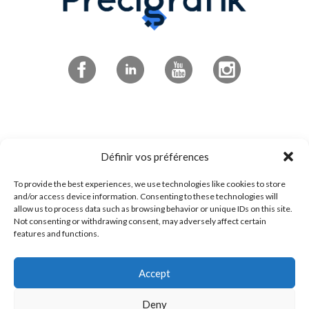
Abonnez-vous à l'infolettre
Définir vos préférences
To provide the best experiences, we use technologies like cookies to store
4545 boulevard de Portland
and/or access device information. Consenting to these technologies will
allow us to process data such as browsing behavior or unique IDs on this site.
Sherbrooke, QC
Not consenting or withdrawing consent, may adversely affect certain
J1L 0J1
features and functions.
Accept
1 800 294-0233
Contactez-nous!
Deny