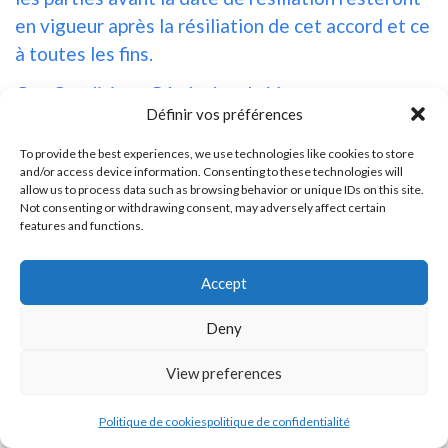
en vigueur après la résiliation de cet accord et ce
à toutes les fins.
Ces Conditions Générales de Vente et
Définir vos préférences
d’Utilisation sont effectives à moins et jusqu’à
ce qu’elles soient résiliées par ou bien vous ou
To provide the best experiences, we use technologies like cookies to store
and/or access device information. Consenting to these technologies will
non. Vous pouvez résilier ces Conditions
allow us to process data such as browsing behavior or unique IDs on this site.
Générales de Vente et d’Utilisation à tout
Not consenting or withdrawing consent, may adversely affect certain
features and functions.
moment en nous avisant que vous ne souhaitez
plus utiliser nos Services, ou lorsque vous cessez
Accept
d’utiliser notre site.
Si nous jugeons, à notre seule discrétion, que
Deny
vous échouez, ou si nous soupçonnons que vous
View preferences
avez été incapable de vous conformer aux
modalités de ces Conditions Générales de Vente
Politique de cookies
politique de confidentialité
et d’Utilisation, nous pourrions aussi résilier cet