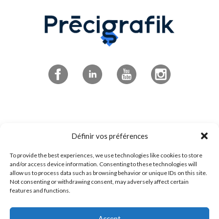
Abonnez-vous à l'infolettre
Définir vos préférences
To provide the best experiences, we use technologies like cookies to store
4545 boulevard de Portland
and/or access device information. Consenting to these technologies will
allow us to process data such as browsing behavior or unique IDs on this site.
Sherbrooke, QC
Not consenting or withdrawing consent, may adversely affect certain
J1L 0J1
features and functions.
Accept